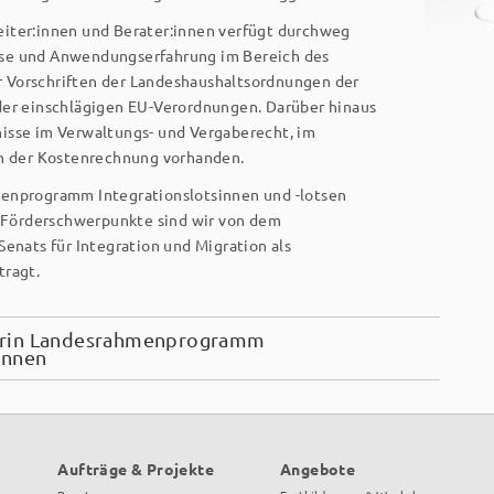
iter:innen und Berater:innen verfügt durchweg
se und Anwendungserfahrung im Bereich des
 Vorschriften der Landeshaushaltsordnungen der
der einschlägigen EU-Verordnungen. Darüber hinaus
isse im Verwaltungs- und Vergaberecht, im
ch der Kostenrechnung vorhanden.
enprogramm Integrationslotsinnen und -lotsen
e Förder­schwer­punkte sind wir von dem
Senats für Integration und Migration als
tragt.
erin Landesrahmenprogramm
innen
Aufträge & Projekte
Angebote